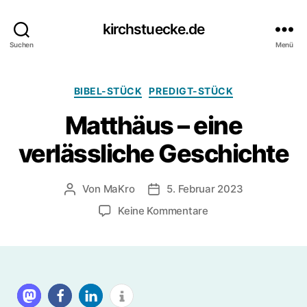
kirchstuecke.de
Suchen
Menü
Kategorien
BIBEL-STÜCK
PREDIGT-STÜCK
Matthäus – eine
verlässliche Geschichte
Von
MaKro
5. Februar 2023
Beitragsautor
Beitragsdatum
zu
Keine Kommentare
Matthäus
–
eine
verlässliche
Geschichte