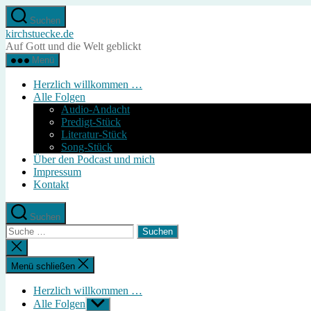
Direkt
Suchen
zum
kirchstuecke.de
Inhalt
Auf Gott und die Welt geblickt
wechseln
Menü
Herzlich willkommen …
Alle Folgen
Audio-Andacht
Predigt-Stück
Literatur-Stück
Song-Stück
Über den Podcast und mich
Impressum
Kontakt
Suchen
Suche
nach:
Suche
schließen
Menü schließen
Herzlich willkommen …
Alle Folgen
Untermenü