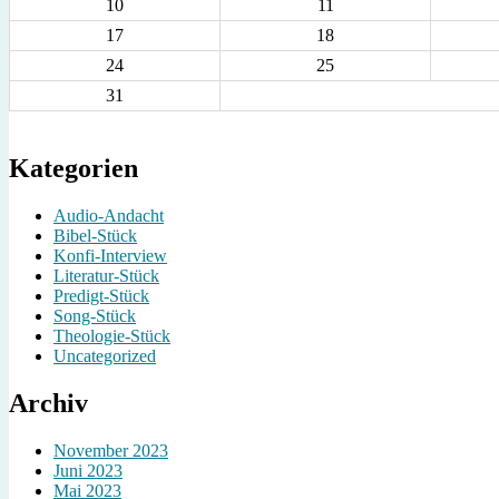
10
11
17
18
24
25
31
Kategorien
Audio-Andacht
Bibel-Stück
Konfi-Interview
Literatur-Stück
Predigt-Stück
Song-Stück
Theologie-Stück
Uncategorized
Archiv
November 2023
Juni 2023
Mai 2023