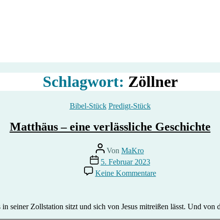
Schlagwort:
Zöllner
Kategorien
Bibel-Stück
Predigt-Stück
Matthäus – eine verlässliche Geschichte
Beitragsautor
Von
MaKro
Beitragsdatum
5. Februar 2023
zu
Keine Kommentare
Matthäus
–
eine
verlässliche
 seiner Zollstation sitzt und sich von Jesus mitreißen lässt. Und von 
Geschichte