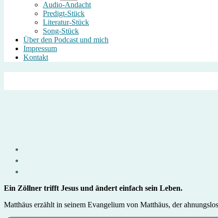
anzeigen
Audio-Andacht
Predigt-Stück
Literatur-Stück
Song-Stück
Über den Podcast und mich
Impressum
Kontakt
Ein Zöllner trifft Jesus und ändert einfach sein Leben.
Matthäus erzählt in seinem Evangelium von Matthäus, der ahnungslos in