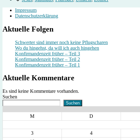
verlässliche
Geschichte“
Impressum
Datenschutzerklärung
Aktuelle Folgen
Schwerter sind immer noch keine Pflugscharen
Wo du hingehst, da will ich auch hingehen
Konfirmandenzeit früher – Teil 3
Konfirmandenzeit früher – Teil 2
Konfirmandenzeit früher – Teil 1
Aktuelle Kommentare
Es sind keine Kommentare vorhanden.
Suchen
Suchen
M
D
3
4