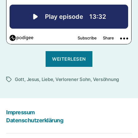
„Gott
WEITERLESEN
verzeiht,
wem
Gott
,
Jesus
,
Liebe
,
Verlorener Sohn
,
er
Versöhnung
Schlagwörter
will“
Impressum
Datenschutzerklärung