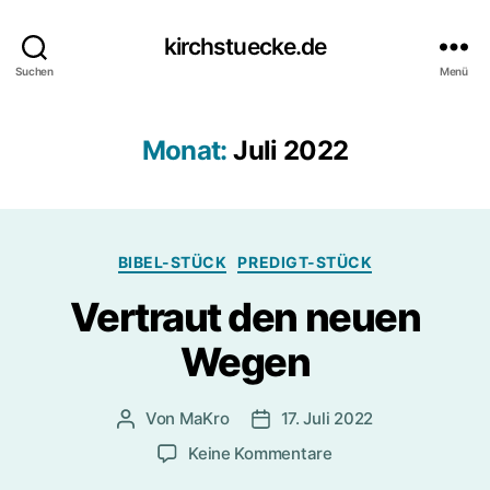
kirchstuecke.de
Suchen
Menü
Monat:
Juli 2022
Kategorien
BIBEL-STÜCK
PREDIGT-STÜCK
Vertraut den neuen
Wegen
Von
MaKro
17. Juli 2022
Beitragsautor
Beitragsdatum
zu
Keine Kommentare
Vertraut