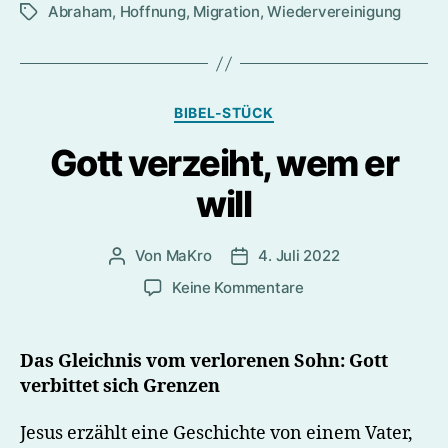
Abraham
,
Hoffnung
,
Migration
,
Wiedervereinigung
Wegen“
Schlagwörter
Kategorien
BIBEL-STÜCK
Gott verzeiht, wem er
will
Von
MaKro
4. Juli 2022
Beitragsautor
Beitragsdatum
zu
Keine Kommentare
Gott
verzeiht,
wem
Das Gleichnis vom verlorenen Sohn: Gott
er
verbittet sich Grenzen
will
Jesus erzählt eine Geschichte von einem Vater,