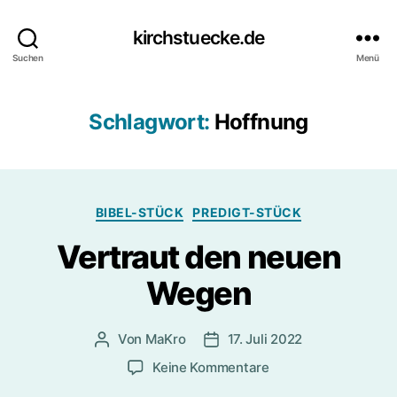
kirchstuecke.de
Suchen
Menü
Schlagwort:
Hoffnung
Kategorien
BIBEL-STÜCK
PREDIGT-STÜCK
Vertraut den neuen
Wegen
Von
MaKro
17. Juli 2022
Beitragsautor
Beitragsdatum
zu
Keine Kommentare
Vertraut