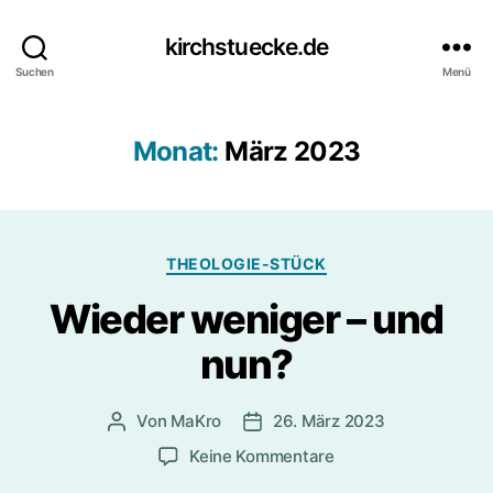
kirchstuecke.de
Suchen
Menü
Monat:
März 2023
Kategorien
THEOLOGIE-STÜCK
Wieder weniger – und
nun?
Von
MaKro
26. März 2023
Beitragsautor
Beitragsdatum
zu
Keine Kommentare
Wieder