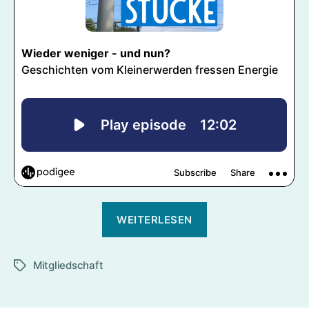
„Wieder
WEITERLESEN
weniger
–
Mitgliedschaft
und
Schlagwörter
nun?“