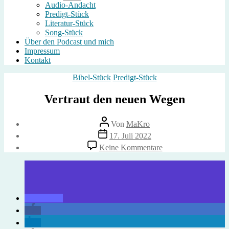
anzeigen
Audio-Andacht
Predigt-Stück
Literatur-Stück
Song-Stück
Über den Podcast und mich
Impressum
Kontakt
Kategorien
Bibel-Stück
Predigt-Stück
Vertraut den neuen Wegen
Beitragsautor
Von
MaKro
Beitragsdatum
17. Juli 2022
zu
Keine Kommentare
Vertraut
den
neuen
Wegen