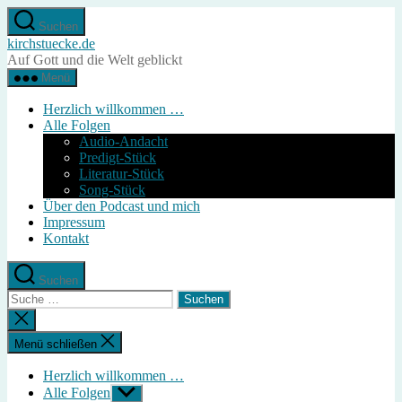
Direkt
Suchen
zum
kirchstuecke.de
Inhalt
Auf Gott und die Welt geblickt
wechseln
Menü
Herzlich willkommen …
Alle Folgen
Audio-Andacht
Predigt-Stück
Literatur-Stück
Song-Stück
Über den Podcast und mich
Impressum
Kontakt
Suchen
Suche
nach:
Suche
schließen
Menü schließen
Herzlich willkommen …
Alle Folgen
Untermenü