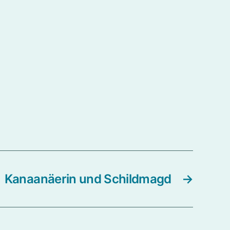
Kanaanäerin und Schildmagd
→