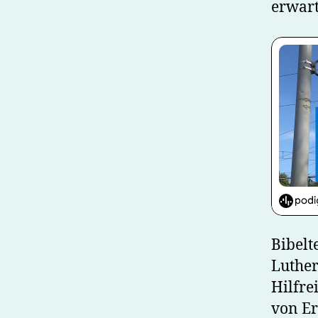
erwart
Bibelt
Luther
Hilfre
von Er