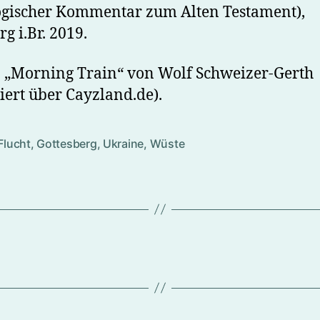
gischer Kommentar zum Alten Testament),
g i.Br. 2019.
 „Morning Train“ von Wolf Schweizer-Gerth
siert über Cayzland.de).
Flucht
,
Gottesberg
,
Ukraine
,
Wüste
rter