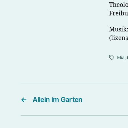
Theolo
Freibur
Musik:
(lizen
Elia
,
Schlagwö
←
Allein im Garten