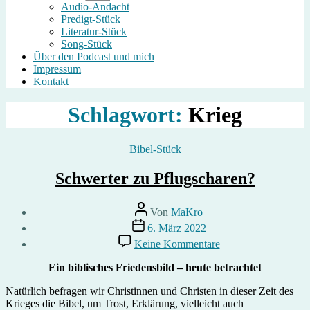
anzeigen
Audio-Andacht
Predigt-Stück
Literatur-Stück
Song-Stück
Über den Podcast und mich
Impressum
Kontakt
Schlagwort:
Krieg
Kategorien
Bibel-Stück
Schwerter zu Pflugscharen?
Beitragsautor
Von
MaKro
Beitragsdatum
6. März 2022
zu
Keine Kommentare
Schwerter
zu
Ein biblisches Friedensbild – heute betrachtet
Pflugscharen?
Natürlich befragen wir Christinnen und Christen in dieser Zeit des
Krieges die Bibel, um Trost, Erklärung, vielleicht auch