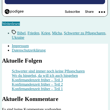
„Schwerter
Weiterlesen
zu
Schlagwörter
Pflugscharen?“
Bibel
,
Frieden
,
Krieg
,
Micha
,
Schwerter zu Pflugscharen
,
Ukraine
Impressum
Datenschutzerklärung
Aktuelle Folgen
Schwerter sind immer noch keine Pflugscharen
Wo du hingehst, da will ich auch hingehen
Konfirmandenzeit früher – Teil 3
Konfirmandenzeit früher – Teil 2
Konfirmandenzeit früher – Teil 1
Aktuelle Kommentare
Es sind keine Kommentare vorhanden.