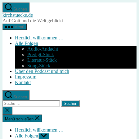
Direkt
Suchen
zum
kirchstuecke.de
Inhalt
Auf Gott und die Welt geblickt
wechseln
Menü
Herzlich willkommen …
Alle Folgen
Audio-Andacht
Predigt-Stück
Literatur-Stück
Song-Stück
Über den Podcast und mich
Impressum
Kontakt
Suchen
Suche
nach:
Suche
schließen
Menü schließen
Herzlich willkommen …
Alle Folgen
Untermenü