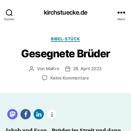
kirchstuecke.de
Suchen
Menü
Kategorien
BIBEL-STÜCK
Gesegnete Brüder
Von
MaKro
28. April 2023
Beitragsautor
Beitragsdatum
zu
Keine Kommentare
Gesegnete
Brüder
Jakob und Esau – Brüder im Streit und dann