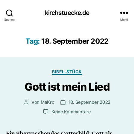
kirchstuecke.de
Suchen
Menü
Tag:
18. September 2022
Kategorien
BIBEL-STÜCK
Gott ist mein Lied
Von
MaKro
18. September 2022
Beitragsautor
Beitragsdatum
zu
Keine Kommentare
Gott
ist
mein
Ein überraschendes Gottesbild: Gott als