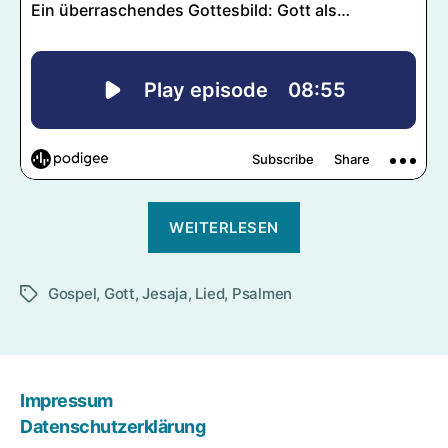
„Gott
WEITERLESEN
ist
mein
Gospel
,
Gott
,
Jesaja
,
Lied
,
Psalmen
Lied“
Schlagwörter
Impressum
Datenschutzerklärung